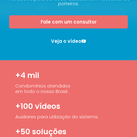
porteiros.
Fale com um consultor
Veja o vídeo
+4 mil
Condomínios atendidos
em todo o nosso Brasil.
+100 vídeos
Auxiliares para utilização do sistema.
+50 soluções