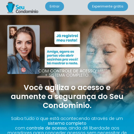
Entrar
Experimente grátis
COM
CONTROLE DE ACESSO
+ SISTEMA COMPLETO.
Você agiliza o acesso e
aumente a segurança do Seu
Condomínio.
Saiba tudo o que está acontecendo através de um
sistema completo
com
controle de acesso
, ainda dê liberdade aos
moradores para conceder acessos sem necessitar de