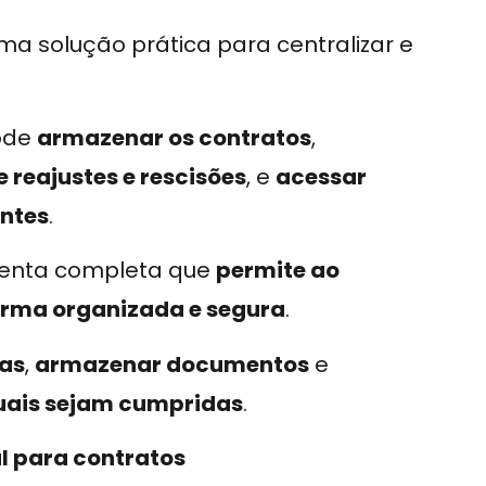
a solução prática para centralizar e
pode
armazenar os contratos
,
e reajustes e rescisões
, e
acessar
antes
.
enta completa que
permite ao
forma organizada e segura
.
las
,
armazenar documentos
e
tuais sejam cumpridas
.
al para contratos