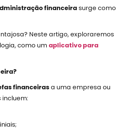
administração financeira
surge como
ntajosa? Neste artigo, exploraremos
ologia, como um
aplicativo para
ceira?
efas financeiras
a uma empresa ou
s incluem:
niais;