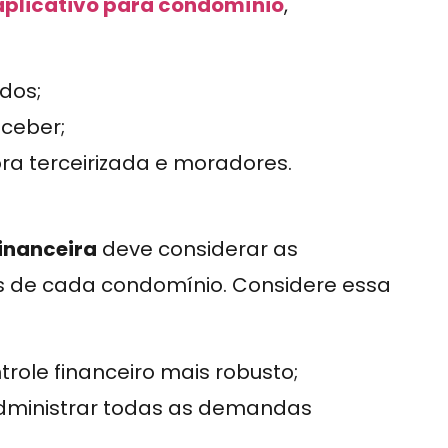
aplicativo para condomínio
,
ados;
ceber;
a terceirizada e moradores.
financeira
deve considerar as
as de cada condomínio. Considere essa
role financeiro mais robusto;
 administrar todas as demandas