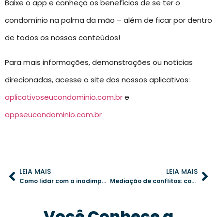
Baixe o app e conheça os benefícios de se ter o
condomínio na palma da mão – além de ficar por dentro
de todos os nossos conteúdos!
Para mais informações, demonstrações ou notícias
direcionadas, acesse o site dos nossos aplicativos:
aplicativoseucondominio.com.br
e
appseucondominio.com.br
LEIA MAIS
LEIA MAIS
Como lidar com a inadimplência no condomínio sem prejudicar a convivência entre os moradores
Mediação de conflitos: como evitar brigas e manter a harmonia no condomínio
Você Conhece a