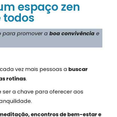
um espaço zen
 todos
o para promover a
boa convivência
e
m cada vez mais pessoas a
buscar
s rotinas
.
 ser a chave para oferecer aos
nquilidade.
meditação, encontros de bem-estar e