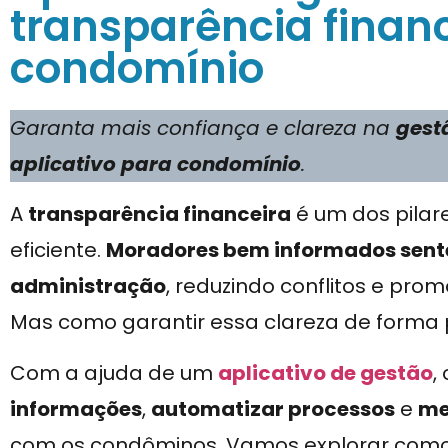
transparência finan
condomínio
Garanta mais confiança e clareza na
gest
aplicativo para condomínio
.
A
transparência financeira
é um dos pila
eficiente.
Moradores bem informados sente
administração
, reduzindo conflitos e p
Mas como garantir essa clareza de forma 
Com a ajuda de um
aplicativo de gestão
,
informações
,
automatizar processos
e
me
com os condôminos. Vamos explorar com