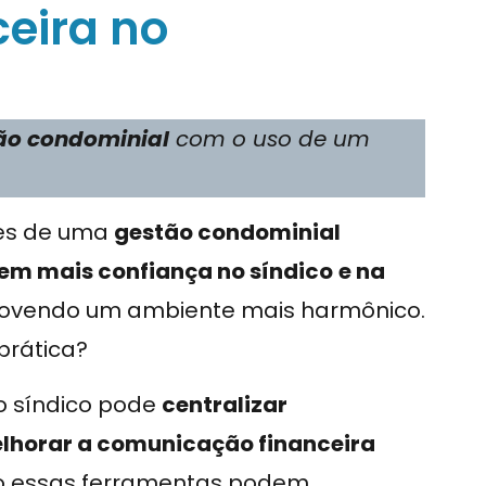
ceira no
ão condominial
com o uso de um
res de uma
gestão condominial
m mais confiança no síndico
e na
romovendo um ambiente mais harmônico.
prática?
 o síndico pode
centralizar
lhorar a comunicação financeira
o essas ferramentas podem