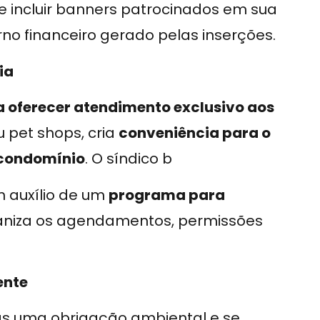
e incluir banners patrocinados em sua
rno financeiro gerado pelas inserções.
ia
 oferecer atendimento exclusivo aos
ou pet shops, cria
conveniência para o
 condomínio
. O síndico b
 auxílio de um
programa para
ganiza os agendamentos, permissões
ente
as uma obrigação ambiental e se