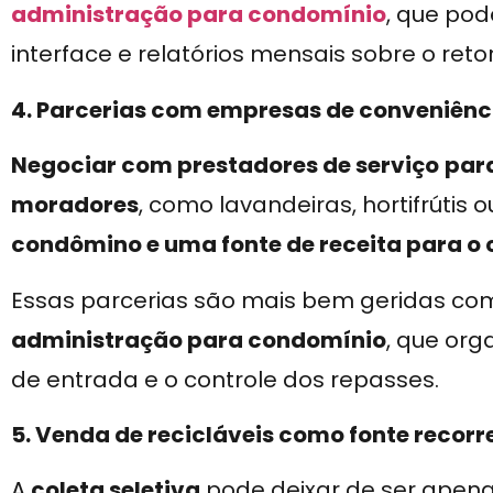
administração para condomínio
, que pod
interface e relatórios mensais sobre o reto
4. Parcerias com empresas de conveniênc
Negociar com prestadores de serviço
para
moradores
, como lavandeiras, hortifrútis 
condômino e uma fonte de receita para o
Essas parcerias são mais bem geridas com
administração para condomínio
, que or
de entrada e o controle dos repasses.
5. Venda de recicláveis como fonte recorr
A
coleta seletiva
pode deixar de ser apen