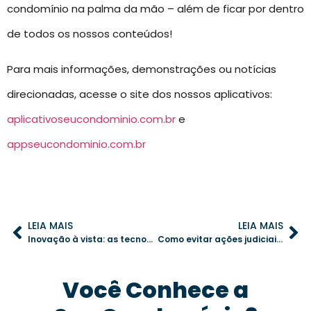
condomínio na palma da mão – além de ficar por dentro
de todos os nossos conteúdos!
Para mais informações, demonstrações ou notícias
direcionadas, acesse o site dos nossos aplicativos:
aplicativoseucondominio.com.br
e
appseucondominio.com.br
LEIA MAIS
LEIA MAIS
Inovação à vista: as tecnologias que vão moldar os condomínios até 2030
Como evitar ações judiciais no condomínio: práticas preventivas indispensáveis
Você Conhece a