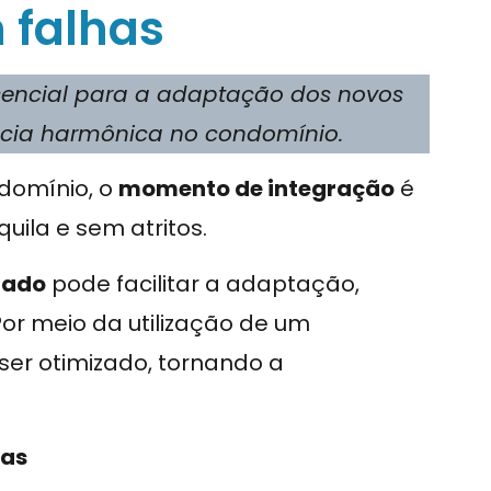
 falhas
sencial para a adaptação dos novos
cia harmônica no condomínio.
domínio, o
momento de integração
é
uila e sem atritos.
rado
pode facilitar a adaptação,
r meio da utilização de um
ser otimizado, tornando a
das