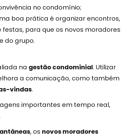
onvivência no condomínio;
uma boa prática é organizar encontros,
e festas, para que os novos moradores
e do grupo.
aliada na
gestão condominial
. Utilizar
elhora a comunicação, como também
as-vindas
.
sagens importantes em tempo real,
.
tantâneas
, os
novos moradores