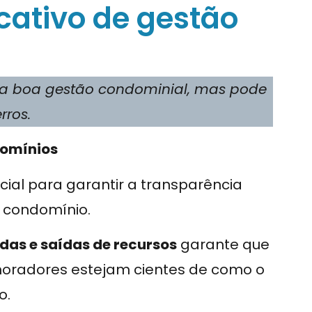
cativo de gestão
 a boa gestão condominial, mas pode
rros.
domínios
ial para garantir a transparência
r condomínio.
das e saídas de recursos
garante que
moradores estejam cientes de como o
o.