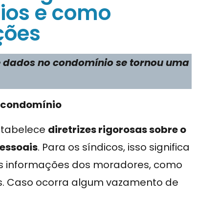
ios e como
ções
e dados no condomínio se tornou uma
o condomínio
stabelece
diretrizes rigorosas sobre o
essoais
. Para os síndicos, isso significa
as informações dos moradores, como
os. Caso ocorra algum vazamento de