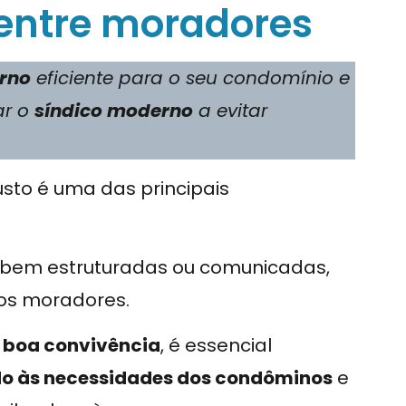
s entre moradores
erno
eficiente para o seu condomínio e
ar o
síndico moderno
a evitar
usto é uma das principais
 bem estruturadas ou comunicadas,
 os moradores.
a
boa convivência
, é essencial
ado às necessidades dos condôminos
e