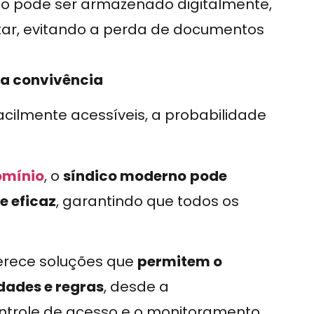
o pode ser armazenado digitalmente,
ltar, evitando a perda de documentos
oa convivência
cilmente acessíveis, a probabilidade
omínio
, o
síndico moderno
pode
e eficaz
, garantindo que todos os
erece soluções que
permitem o
dades e regras
, desde a
ntrole de acesso e o monitoramento