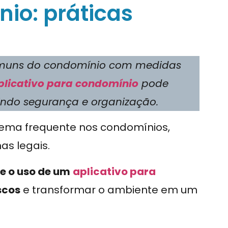
io: práticas
comuns do condomínio com medidas
plicativo para condomínio
pode
tindo segurança e organização.
ema frequente nos condomínios,
as legais.
e o uso de um
aplicativo para
scos
e transformar o ambiente em um