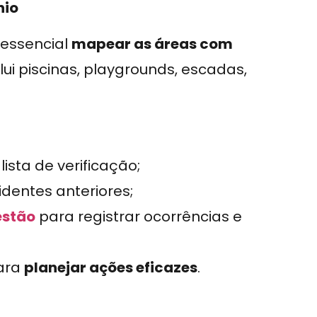
nio
 essencial
mapear as áreas com
nclui piscinas, playgrounds, escadas,
ista de verificação;
dentes anteriores;
estão
para registrar ocorrências e
para
planejar ações eficazes
.