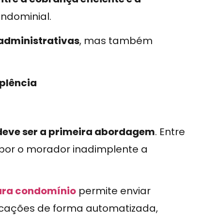
ndominial.
administrativas
, mas também
mplência
 deve ser a primeira abordagem
. Entre
xpor o morador inadimplente a
ara condomínio
permite enviar
icações de forma automatizada,