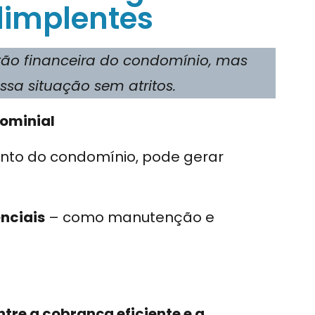
implentes
ão financeira do condomínio, mas
essa situação sem atritos.
ominial
ento do condomínio, pode gerar
enciais
– como manutenção e
ntre a cobrança eficiente e a