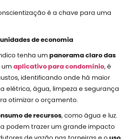
conscientização é a chave para uma
tunidades de economia
índico tenha um
panorama claro das
de um
aplicativo para condomínio
, é
custos, identificando onde há maior
 elétrica, água, limpeza e segurança
a otimizar o orçamento.
onsumo de recursos
, como água e luz.
ia podem trazer um grande impacto
edutores de vazão nas torneiras e o
uso