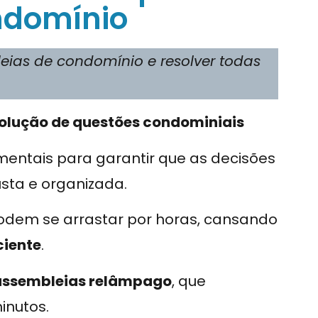
ondomínio
ias de condomínio e resolver todas
solução de questões condominiais
entais para garantir que as decisões
sta e organizada.
podem se arrastar por horas, cansando
ciente
.
assembleias relâmpago
, que
inutos.