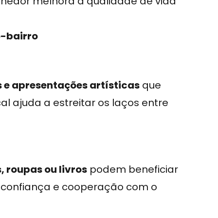
hedor melhora a qualidade de vida
-bairro
s e apresentações artísticas
que
l ajuda a estreitar os laços entre
roupas ou livros
podem beneficiar
de confiança e cooperação com o