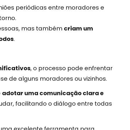
niões periódicas entre moradores e
torno.
pessoas, mas também
criam um
todos
.
nificativos
, o processo pode enfrentar
resse de alguns moradores ou vizinhos.
e
adotar uma comunicação clara e
udar, facilitando o diálogo entre todas
uma excelente ferramenta para