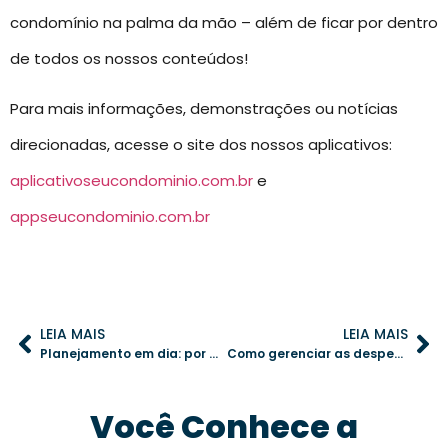
condomínio na palma da mão – além de ficar por dentro
de todos os nossos conteúdos!
Para mais informações, demonstrações ou notícias
direcionadas, acesse o site dos nossos aplicativos:
aplicativoseucondominio.com.br
e
appseucondominio.com.br
LEIA MAIS
LEIA MAIS
Planejamento em dia: por que o cronograma digital melhora a convivência condominial
Como gerenciar as despesas ordinárias do condomínio de forma eficiente e sem surpresas
Você Conhece a