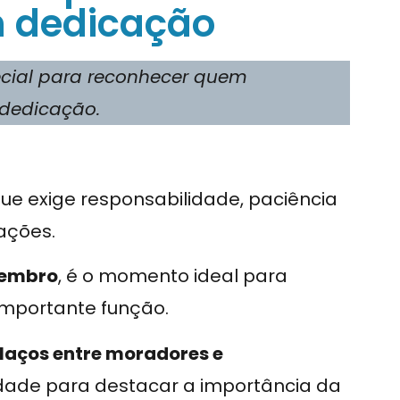
 dedicação
cial para reconhecer quem
 dedicação.
ue exige responsabilidade, paciência
uações.
vembro
, é o momento ideal para
importante função.
 laços entre moradores e
idade para destacar a importância da