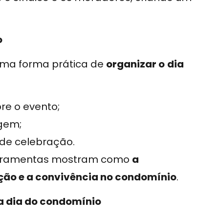
o
ma forma prática de
organizar o
dia
bre o evento;
gem;
 de celebração.
 ferramentas mostram como
a
ão e a convivência no condomínio
.
 a dia do condomínio