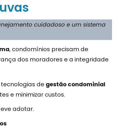
huvas
lanejamento cuidadoso e um sistema
ima
, condomínios precisam de
urança dos moradores e a integridade
 tecnologias de
gestão condominial
tes e minimizar custos.
deve adotar.
los