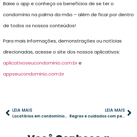
Baixe o app e conheça os benefícios de se ter o
condomínio na palma da mão – além de ficar por dentro
de todos os nossos conteúdos!
Para mais informações, demonstrações ou notícias
direcionadas, acesse o site dos nossos aplicativos:
aplicativoseucondominio.com.br
e
appseucondominio.com.br
LEIA MAIS
LEIA MAIS
Locatários em condomínios: como alinhar direitos e deveres para uma convivência harmônica
Regras e cuidados com pets em condomínios: como garantir harmonia entre moradores