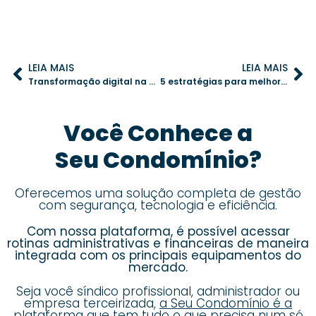
LEIA MAIS
LEIA MAIS
Transformação digital na gestão condominial: como um aplicativo para condomínio pode fazer a diferença
5 estratégias para melhorar a qualidade do ar no condomínio e garantir mais saúde
Você Conhece a
Seu Condomínio?
Oferecemos uma solução completa de gestão
com segurança, tecnologia e eficiência.
Com nossa plataforma, é possível acessar
rotinas administrativas e financeiras de maneira
integrada com os principais equipamentos do
mercado.
Seja você síndico profissional, administrador ou
empresa terceirizada,
a Seu Condomínio é a
plataforma que tem tudo o que precisa num só