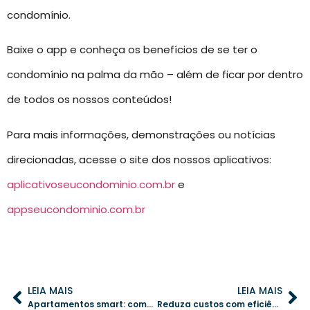
condomínio.
Baixe o app e conheça os benefícios de se ter o
condomínio na palma da mão – além de ficar por dentro
de todos os nossos conteúdos!
Para mais informações, demonstrações ou notícias
direcionadas, acesse o site dos nossos aplicativos:
aplicativoseucondominio.com.br
e
appseucondominio.com.br
LEIA MAIS
LEIA MAIS
Apartamentos smart: como simplificar a gestão condominial com tecnologia
Reduza custos com eficiência: o poder da revisão de contratos condominiais