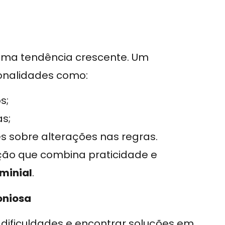
 uma tendência crescente. Um
onalidades como:
s;
s;
 sobre alterações nas regras.
ução que combina praticidade e
minial
.
oniosa
as dificuldades e encontrar soluções em