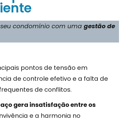
iente
no seu condomínio com uma
gestão de
ncipais pontos de tensão em
ia de controle efetivo e a falta de
requentes de conflitos.
ço gera insatisfação entre os
nvivência e a harmonia no