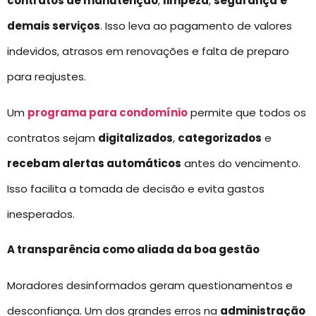
contratos de manutenção
,
limpeza
,
segurança
e
demais serviços
. Isso leva ao pagamento de valores
indevidos, atrasos em renovações e falta de preparo
para reajustes.
Um
programa para condomínio
permite que todos os
contratos sejam
digitalizados
,
categorizados
e
recebam alertas automáticos
antes do vencimento.
Isso facilita a tomada de decisão e evita gastos
inesperados.
A transparência como aliada da boa gestão
Moradores desinformados geram questionamentos e
desconfiança. Um dos grandes erros na
administração