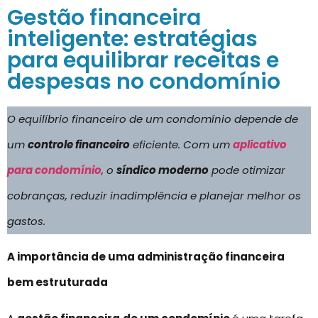
Gestão financeira
inteligente: estratégias
para equilibrar receitas e
despesas no condomínio
O equilíbrio financeiro de um condomínio depende de
um
controle financeiro
eficiente. Com um
aplicativo
para condomínio
, o
síndico moderno
pode otimizar
cobranças, reduzir inadimplência e planejar melhor os
gastos.
A importância de uma administração financeira
bem estruturada