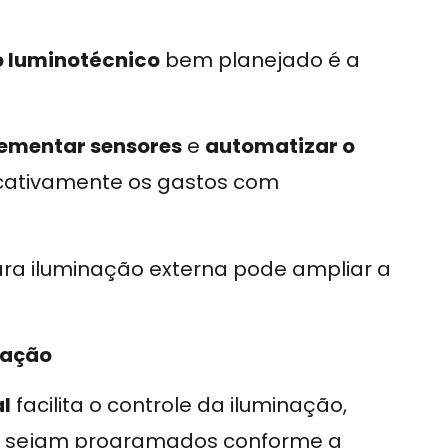
o luminotécnico
bem planejado é a
ementar sensores
e
automatizar o
ficativamente os gastos com
ara iluminação externa pode ampliar a
nação
l
facilita o controle da iluminação,
to sejam programados conforme a