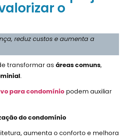
alorizar o
ça, reduz custos e aumenta a
e transformar as
áreas comuns
,
minial
.
ivo para condomínio
podem auxiliar
rização do condomínio
itetura, aumenta o conforto e melhora