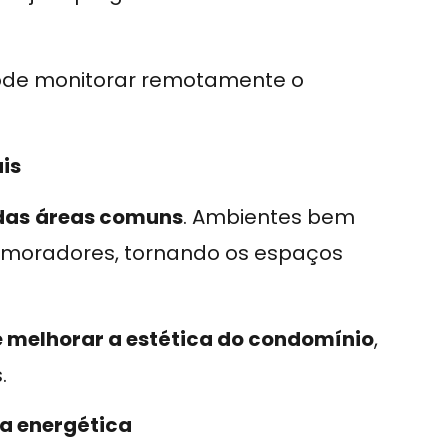
 pode monitorar remotamente o
is
das
áreas comuns
. Ambientes bem
e moradores, tornando os espaços
e melhorar a estética do condomínio
,
.
ia energética