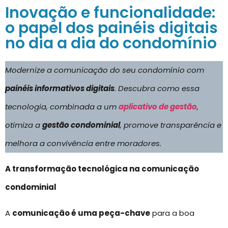
Inovação e funcionalidade:
o papel dos painéis digitais
no dia a dia do condomínio
Modernize a comunicação do seu condomínio com
painéis informativos digitais
. Descubra como essa
tecnologia, combinada a um
aplicativo de gestão
,
otimiza a
gestão condominial
, promove transparência e
melhora a convivência entre moradores.
A transformação tecnológica na comunicação
condominial
A
comunicação é uma peça-chave
para a boa