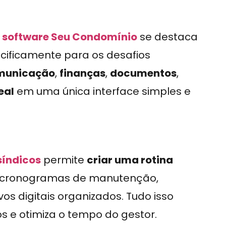
o
software Seu Condomínio
se destaca
cificamente para os desafios
municação
,
finanças
,
documentos
,
eal
em uma única interface simples e
síndicos
permite
criar uma rotina
s, cronogramas de manutenção,
os digitais organizados. Tudo isso
s e otimiza o tempo do gestor.