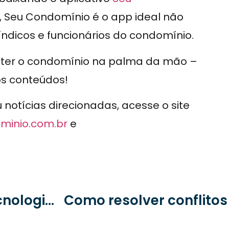
, Seu Condomínio é o app ideal não
icos e funcionários do condomínio.
e ter o condomínio na palma da mão –
os conteúdos!
otícias direcionadas, acesse o site
minio.com.br
e
O síndico que inova: como a tecnologia impulsiona a gestão moderna