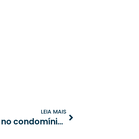
LEIA MAIS
Como resolver conflitos no condomínio: estratégias para síndicos