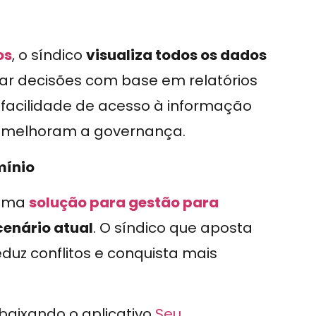
os
, o síndico
visualiza todos os dados
r decisões com base em relatórios
 facilidade de acesso à informação
e melhoram a governança.
mínio
 uma
solução para gestão para
enário atual
. O síndico que aposta
duz conflitos e conquista mais
 baixando o aplicativo
Seu