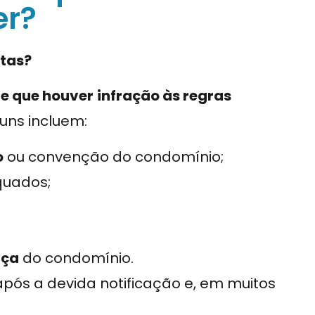
er?
ltas?
re que houver
infração às regras
uns incluem:
o
ou convenção do condomínio;
quados;
nça
do condomínio.
após a devida notificação e, em muitos