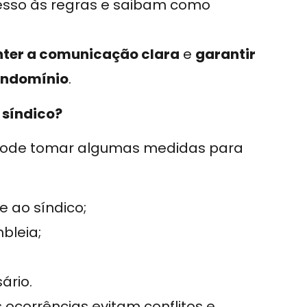
esso às regras e saibam como
ter a comunicação clara
e
garantir
ondomínio
.
 síndico?
e pode tomar algumas medidas para
e ao síndico;
bleia;
ário.
 ocorrências evitam conflitos e