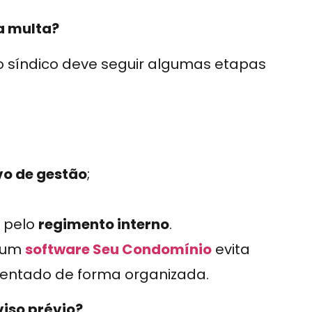
a multa?
 o síndico deve seguir algumas etapas
vo de gestão
;
o pelo
regimento interno
.
e um
software Seu Condomínio
evita
ntado de forma organizada.
iso prévio?