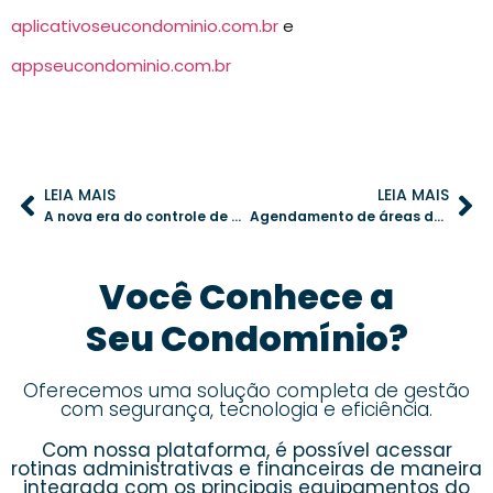
aplicativoseucondominio.com.br
e
appseucondominio.com.br
LEIA MAIS
LEIA MAIS
A nova era do controle de acesso: como a biometria e o reconhecimento facial garantem mais segurança
Agendamento de áreas de lazer: como otimizar a gestão e melhorar a convivência no condomínio
Você Conhece a
Seu Condomínio?
Oferecemos uma solução completa de gestão
com segurança, tecnologia e eficiência.
Com nossa plataforma, é possível acessar
rotinas administrativas e financeiras de maneira
integrada com os principais equipamentos do