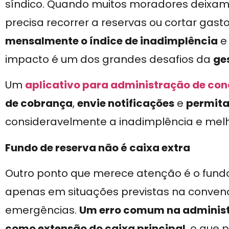
síndico. Quando muitos moradores deixam
precisa recorrer a reservas ou cortar gast
mensalmente o índice de inadimplência
e 
impacto é um dos grandes desafios da
ge
Um
aplicativo para administração de co
de cobrança
,
envie notificações
e
permita
consideravelmente a inadimplência e melho
Fundo de reserva não é caixa extra
Outro ponto que merece atenção é o fundo d
apenas em situações previstas na conve
emergências.
Um erro comum na administr
como extensão do caixa principal
, o que