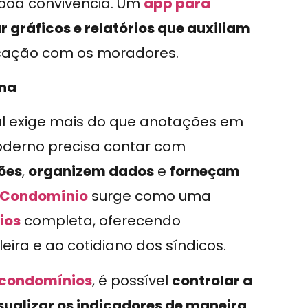
 boa convivência. Um
app para
r gráficos e relatórios que auxiliam
nicação com os moradores.
rna
l exige mais do que anotações em
moderno precisa contar com
ões
,
organizem dados
e
forneçam
 Condomínio
surge como uma
ios
completa, oferecendo
eira e ao cotidiano dos síndicos.
 condomínios
, é possível
controlar a
sualizar os indicadores de maneira