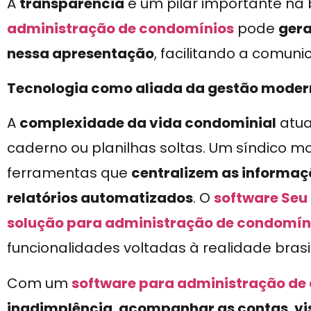
A
transparência
é um pilar importante na
administração de condomínios
pode
gera
nessa apresentação
, facilitando a comu
Tecnologia como aliada da gestão mode
A
complexidade da vida condominial
atua
caderno ou planilhas soltas. Um síndico 
ferramentas que
centralizem as informaç
relatórios automatizados
. O
software Seu
solução para administração de condomín
funcionalidades voltadas à realidade brasil
Com um
software para administração de
inadimplência
,
acompanhar as contas
,
vi