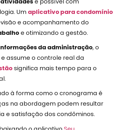
atividades
é possível com
logia. Um
aplicativo para condomínio
 revisão e acompanhamento do
abalho
e otimizando a gestão.
 informações da administração
, o
 e assume o controle real da
stão
significa mais tempo para o
l.
gado à forma como o cronograma é
ças na abordagem podem resultar
a e satisfação dos condôminos.
 baixando o aplicativo
Seu