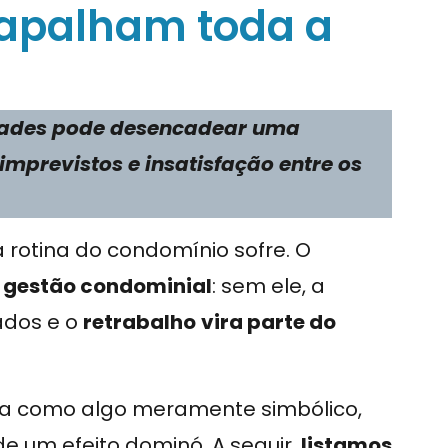
apalham toda a
idades pode desencadear uma
imprevistos e insatisfação entre os
 rotina do condomínio sofre. O
gestão condominial
: sem ele, a
ados e o
retrabalho
vira parte do
ma como algo meramente simbólico,
e um efeito dominó. A seguir,
listamos