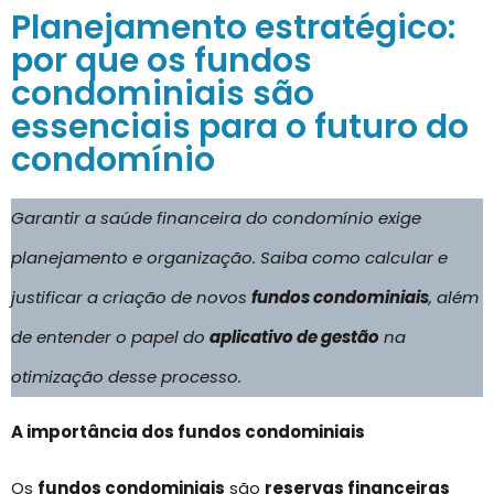
Planejamento estratégico:
por que os fundos
condominiais são
essenciais para o futuro do
condomínio
Garantir a saúde financeira do condomínio exige
planejamento e organização. Saiba como calcular e
justificar a criação de novos
fundos condominiais
, além
de entender o papel do
aplicativo de gestão
na
otimização desse processo.
A importância dos fundos condominiais
Os
fundos condominiais
são
reservas financeiras