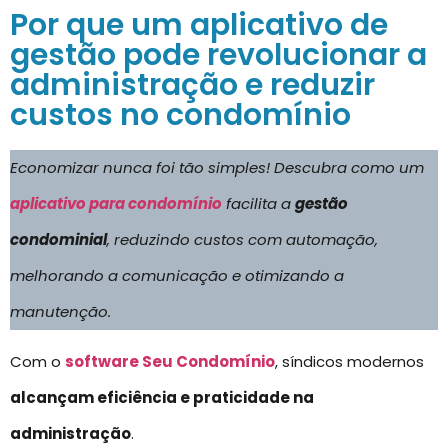
Por que um aplicativo de
gestão pode revolucionar a
administração e reduzir
custos no condomínio
Economizar nunca foi tão simples! Descubra como um
aplicativo para condomínio
facilita a
gestão
condominial
, reduzindo custos com automação,
melhorando a comunicação e otimizando a
manutenção.
Com o
software Seu Condomínio
, síndicos modernos
alcançam eficiência e praticidade na
administração
.