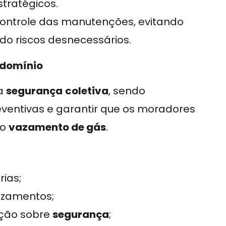
stratégicos.
controle das manutenções, evitando
do riscos desnecessários.
ndomínio
na
segurança
coletiva
, sendo
ventivas e garantir que os moradores
do
vazamento de gás
.
rias;
azamentos;
ção sobre
segurança
;