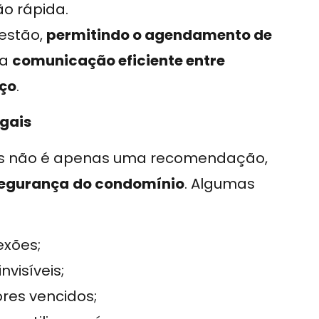
ão rápida.
gestão,
permitindo o agendamento de
 a
comunicação eficiente entre
iço
.
egais
ás não é apenas uma recomendação,
egurança
do condomínio
. Algumas
exões;
visíveis;
res vencidos;