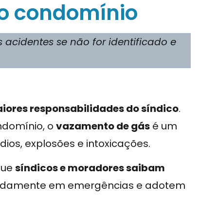
o condomínio
acidentes se não for identificado e
ores responsabilidades do síndico
.
ondomínio, o
vazamento de gás
é um
ios, explosões e intoxicações.
que
síndicos e moradores saibam
pidamente em emergências e adotem