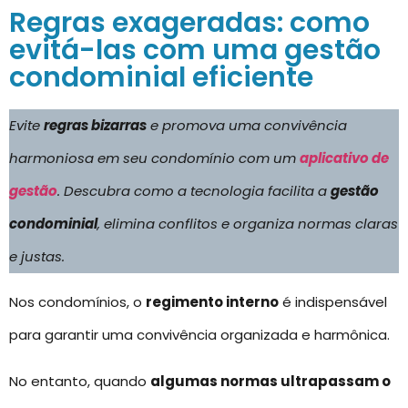
Regras exageradas: como
evitá-las com uma gestão
condominial eficiente
Evite
regras bizarras
e promova uma convivência
harmoniosa em seu condomínio com um
aplicativo de
gestão
. Descubra como a tecnologia facilita a
gestão
condominial
, elimina conflitos e organiza normas claras
e justas.
Nos condomínios, o
regimento interno
é indispensável
para garantir uma convivência organizada e harmônica.
No entanto, quando
algumas normas ultrapassam o