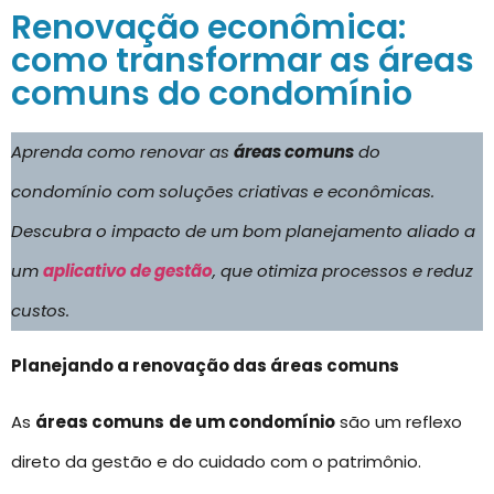
Renovação econômica:
como transformar as áreas
comuns do condomínio
Aprenda como renovar as
áreas comuns
do
condomínio com soluções criativas e econômicas.
Descubra o impacto de um bom planejamento aliado a
um
aplicativo de gestão
, que otimiza processos e reduz
custos.
Planejando a renovação das áreas comuns
As
áreas comuns
de um condomínio
são um reflexo
direto da gestão e do cuidado com o patrimônio.