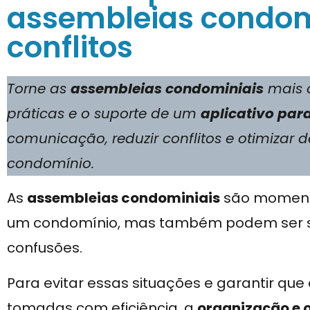
assembleias condom
conflitos
Torne as
assembleias condominiais
mais o
práticas e o suporte de um
aplicativo par
comunicação, reduzir conflitos e otimizar 
condomínio.
As
assembleias condominiais
são momento
um condomínio, mas também podem ser si
confusões.
Para evitar essas situações e garantir qu
tomadas com eficiência, a
organização e 