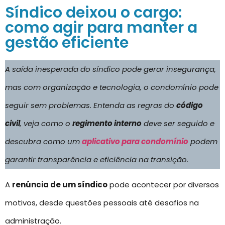
Síndico deixou o cargo:
como agir para manter a
gestão eficiente
A saída inesperada do síndico pode gerar insegurança,
mas com organização e tecnologia, o condomínio pode
seguir sem problemas. Entenda as regras do
código
civil
, veja como o
regimento interno
deve ser seguido e
descubra como um
aplicativo para condomínio
podem
garantir transparência e eficiência na transição.
A
renúncia de um síndico
pode acontecer por diversos
motivos, desde questões pessoais até desafios na
administração.