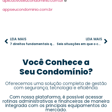
aplicativoseucondominio.com.br
e
appseucondominio.com.br
LEIA MAIS
LEIA MAIS
7 direitos fundamentais que todo morador de condomínio deve conhecer
Seis situações em que o condomínio pode processar um morador e como evitá-las
Você Conhece a
Seu Condomínio?
Oferecemos uma solução completa de gestão
com segurança, tecnologia e eficiência.
Com nossa plataforma, é possível acessar
rotinas administrativas e financeiras de maneira
integrada com os principais equipamentos do
mercado.