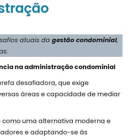
istração
safios atuais da
gestão condominial
,
as.
iência na administração condominial
refa desafiadora, que exige
iversas áreas e capacidade de mediar
 como uma alternativa moderna e
radores e adaptando-se às