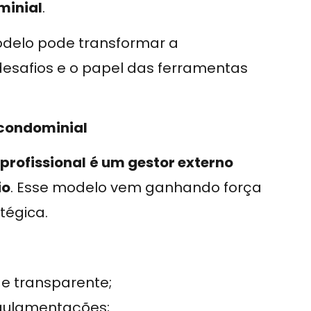
minial
.
odelo pode transformar a
desafios e o papel das ferramentas
 condominial
 profissional
é um gestor externo
io
. Esse modelo vem ganhando força
tégica.
 e transparente;
egulamentações;