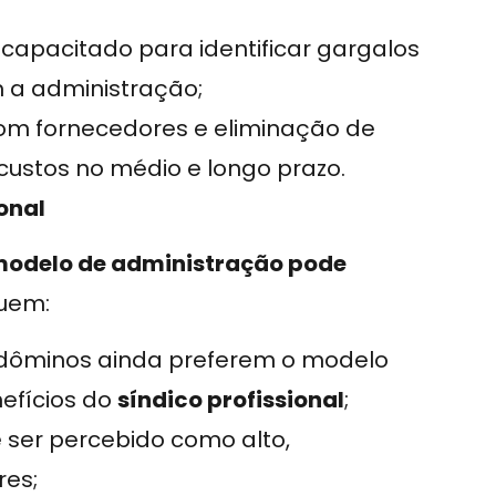
é capacitado para identificar gargalos
 a administração;
om fornecedores e eliminação de
 custos no médio e longo prazo.
onal
modelo de administração pode
luem:
dôminos ainda preferem o modelo
efícios do
síndico profissional
;
e ser percebido como alto,
es;