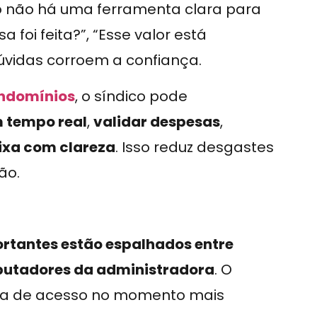
do não há uma ferramenta clara para
 foi feita?”, “Esse valor está
dúvidas corroem a confiança.
ondomínios
, o síndico pode
 tempo real
,
validar despesas
,
aixa com clareza
. Isso reduz desgastes
ão.
tantes estão espalhados entre
putadores da administradora
. O
alta de acesso no momento mais