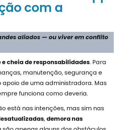
lação com a
ndes aliados — ou viver em conflito
 e cheia de responsabilidades
. Para
inanças, manutenção, segurança e
o apoio de uma administradora. Mas
sempre funciona como deveria.
o está nas intenções, mas sim nas
desatualizadas
,
demora nas
s
são apenas alguns dos obstáculos