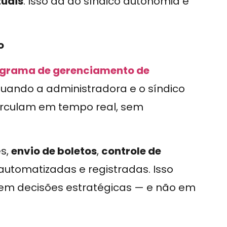
tuais
. Isso dá ao síndico autonomia e
o
grama de gerenciamento de
Quando a administradora e o síndico
irculam em tempo real, sem
es,
envio de boletos
,
controle de
automatizadas e registradas. Isso
em decisões estratégicas — e não em