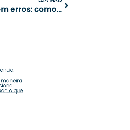
Gestão de cobranças sem erros: como evitar prejuízos no condomínio
ência.
e maneira
ional,
udo o que