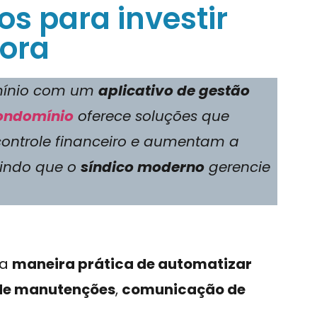
s para investir
gora
omínio com um
aplicativo de gestão
ondomínio
oferece soluções que
ontrole financeiro e aumentam a
tindo que o
síndico moderno
gerencie
ma
maneira prática de automatizar
e manutenções
,
comunicação de