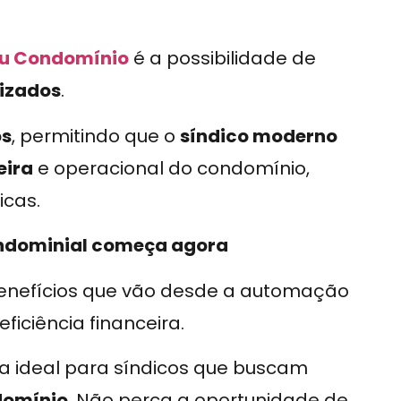
eu Condomínio
é a possibilidade de
izados
.
os
, permitindo que o
síndico moderno
eira
e operacional do condomínio,
icas.
ondominial começa agora
enefícios que vão desde a automação
iciência financeira.
a ideal para síndicos que buscam
domínio
. Não perca a oportunidade de