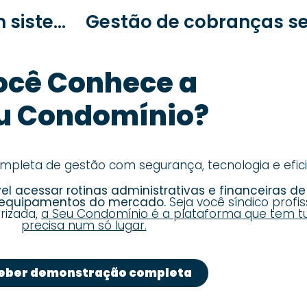
Eficiência e economia: como um sistema de gestão reduz custos no condomínio
ocê Conhece a
u Condomínio?
leta de gestão com segurança, tecnologia e efici
l acessar rotinas administrativas e financeiras d
s equipamentos do mercado.
Seja você síndico profiss
rizada,
a Seu Condomínio é a plataforma que tem t
precisa num só lugar.
eber demonstração completa