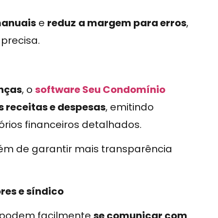
manuais
e
reduz
a margem para erros
,
precisa.
nças
, o
software Seu Condomínio
receitas e despesas
, emitindo
rios financeiros detalhados.
além de garantir mais transparência
es e síndico
s podem facilmente
se comunicar com