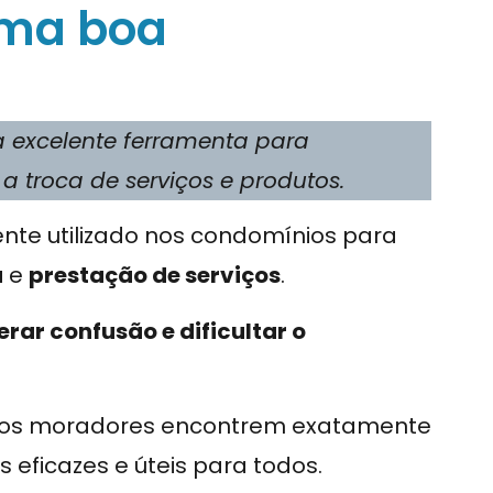
uma boa
excelente ferramenta para
a troca de serviços e produtos.
te utilizado nos condomínios para
a
e
prestação de serviços
.
erar confusão e dificultar o
e os moradores encontrem exatamente
 eficazes e úteis para todos.