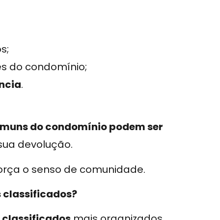
s;
es do condomínio;
ncia
.
comuns do condomínio podem ser
o sua devolução.
orça o senso de comunidade.
 classificados?
s
classificados
mais organizados,