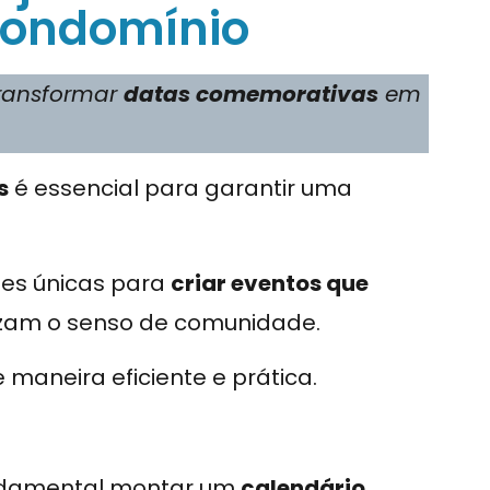
condomínio
transformar
datas comemorativas
em
s
é essencial para garantir uma
es únicas para
criar eventos que
izam o senso de comunidade.
maneira eficiente e prática.
fundamental montar um
calendário