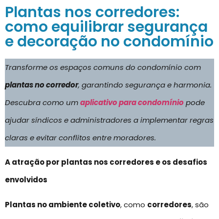
Plantas nos corredores:
como equilibrar segurança
e decoração no condomínio
Transforme os espaços comuns do condomínio com
plantas no corredor
, garantindo segurança e harmonia.
Descubra como um
aplicativo para condomínio
pode
ajudar síndicos e administradores a implementar regras
claras e evitar conflitos entre moradores.
A atração por plantas nos corredores e os desafios
envolvidos
Plantas no ambiente coletivo
, como
corredores
, são