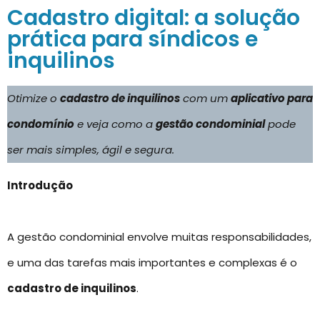
Cadastro digital: a solução
prática para síndicos e
inquilinos
Otimize o
cadastro de inquilinos
com um
aplicativo para
condomínio
e veja como a
gestão condominial
pode
ser mais simples, ágil e segura.
Introdução
A gestão condominial envolve muitas responsabilidades,
e uma das tarefas mais importantes e complexas é o
cadastro de inquilinos
.