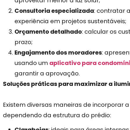
aproveitar melhor a luz solar;
Consultoria especializada
: contratar
experiência em projetos sustentáveis;
Orçamento detalhado
: calcular os cus
prazo;
Engajamento dos moradores
: apresen
usando um
aplicativo para condomín
garantir a aprovação.
Soluções práticas para maximizar a ilum
Existem diversas maneiras de incorporar a
dependendo da estrutura do prédio:
Claraboias
: ideais para áreas internas