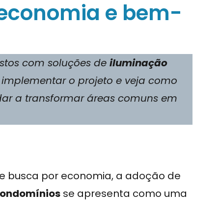
: economia e bem-
stos com soluções de
iluminação
 implementar o projeto e veja como
ar a transformar áreas comuns em
e busca por economia, a adoção de
condomínios
se apresenta como uma