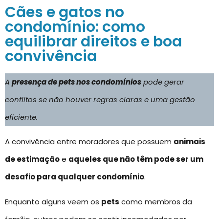
Cães e gatos no
condomínio: como
equilibrar direitos e boa
convivência
A
presença de pets nos condomínios
pode gerar
conflitos se não houver regras claras e uma gestão
eficiente.
A convivência entre moradores que possuem
animais
de estimação
e
aqueles que não têm pode ser um
desafio para qualquer condomínio
.
Enquanto alguns veem os
pets
como membros da